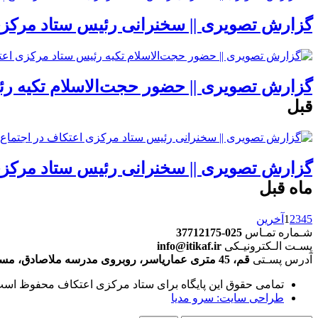
گزارش تصویری || سخنرانی رئیس ستاد مرکزی 
گزارش تصویری || حضور حجت‌‌الاسلام تکیه رئ
قبل
گزارش تصویری || سخنرانی رئیس ستاد مرکزی 
ماه قبل
5
4
3
2
1
آخرین
شـماره تمـاس
025-37712175
پسـت الـکترونیـکی
info@itikaf.ir
آدرس پسـتی
قم، 45 متری عماریاسر، روبروی مدرسه ملاصادق، مسجد اهلبیت (ع) پلاک 55 کد پستی: 13989-37157
تمامی حقوق این پایگاه برای ستاد مرکزی اعتکاف محفوظ است
طراحی سایت: سرو مدیا