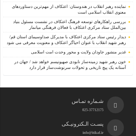
نماینده رهبر انقلاب در هندوستان: اعتکاف از مهم‌ترین دستاوردهای
معنوی انقلاب اسلامی است
بررسی راهکارهای توسعه فرهنگ اعتکاف در نشست مسئول بنیاد
بین‌الملل ستاد مرکزی اعتکاف با فعالان فرهنگی میانمار
دیدار رئیس ستاد مرکزی اعتکاف با مدیرکل صداوسیمای استان قم/
رهبر شهید انقلاب با عنوان احیاگر اعتکاف و معنویت معرفی می شود
غدیر منشور جاودان ولایت و محور وحدت امت اسلامی
خون رهبر شهید زمینه‌ساز نابودی صهیونیسم خواهد شد / جهان در
آستانه یک پیچ تاریخی و تحولات سرنوشت‌ساز قرار دارد
شـماره تمـاس
025-37712175
پسـت الـکترونیـکی
info@itikaf.ir