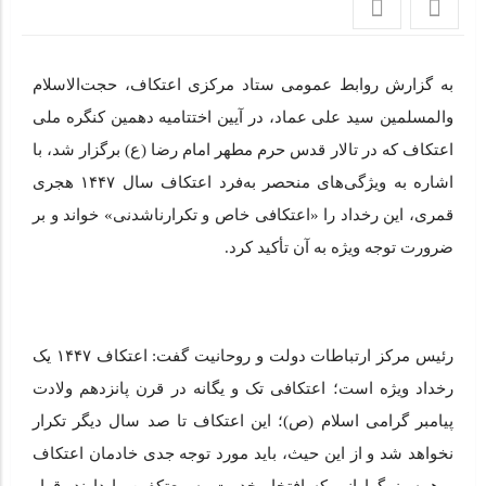
شهید آیت‌الله سید علی خامنه‌ای(مدظله العالی) در گسترش
اعتکاف
به گزارش روابط عمومی ستاد مرکزی اعتکاف، حجت‌الاسلام
امام شهید آیت‌الله خامنه‌ای با احیای سنت اعتکاف، معنویت را در
جامعه گسترش داد
والمسلمین سید علی عماد، در آیین اختتامیه دهمین کنگره ملی
اعتکاف که در تالار قدس حرم مطهر امام رضا (ع) برگزار شد، با
سخنان حجت‌الاسلام تکیه‌ای در آستانه برگزاری مراسم تشییع
اشاره به ویژگی‌های منحصر به‌فرد اعتکاف سال ۱۴۴۷ هجری
پیکر مطهر رهبر شهید انقلاب در قم
قمری، این رخداد را «اعتکافی خاص و تکرارناشدنی» خواند و بر
ضرورت توجه ویژه به آن تأکید کرد.
دعوت ستاد مرکزی اعتکاف به حضور در مراسم بزرگداشت قائد
شهید امت
رئیس مرکز ارتباطات دولت و روحانیت گفت: اعتکاف ۱۴۴۷ یک
رخداد ویژه است؛ اعتکافی تک و یگانه در قرن پانزدهم ولادت
پیامبر گرامی اسلام (ص)؛ این اعتکاف تا صد سال دیگر تکرار
نخواهد شد و از این حیث، باید مورد توجه جدی خادمان اعتکاف