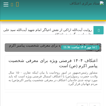
روایت آیت‌الله اراکی از نقش احیاگر امام شهید آیت‌الله سید علی
خامنه‌ای در گسترش اعتکاف
۱۸ مهر ۱۴۰۴ ساعت: 11:36
اعتکاف با هدایت امام شهید آیت‌الله سید علی خامنه‌ای به یک
جریان عظیم اجتماعی و میلیونی تبدیل شد
شناسه : 12389
اعتکاف ۱۴۰۴ فرصتی ویژه برای معرفی شخصیت
پیامبر اکرم (ص) است
روایت سردار فلاح‌زاده از نقش احیاگر اعتکاف، رهبر شهید انقلاب
در شکوفایی اعتکاف
مشاور رئیس‌جمهور در امور روحانیت با بیان اینکه تقارن ۱۵۰۰ سال
ولادت حضرت رسول(ص) با اعتکاف امسال فرصتی ویژه است که باید
مورد توجه جدی خادمان اعتکاف در معرفی شخصیت پیامبر اکرم(ص) به
مردم جهانیان قرار گیرد.
اعتکاف به برکت هدایت‌های رهبر شهید انقلاب به یک نهاد اجتماعی
و منبع قدرت تبدیل شده است
روایت آیت‌الله موسوی اصفهانی از نقش احیاگر اعتکاف امام