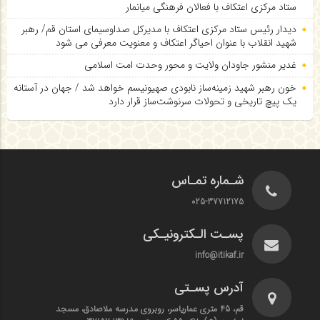
ستاد مرکزی اعتکاف با فعالان فرهنگی میانمار
دیدار رئیس ستاد مرکزی اعتکاف با مدیرکل صداوسیمای استان قم/ رهبر
شهید انقلاب با عنوان احیاگر اعتکاف و معنویت معرفی می شود
غدیر منشور جاودان ولایت و محور وحدت امت اسلامی
خون رهبر شهید زمینه‌ساز نابودی صهیونیسم خواهد شد / جهان در آستانه
یک پیچ تاریخی و تحولات سرنوشت‌ساز قرار دارد
شـماره تمـاس
025-37712175
پسـت الـکترونیـکی
info@itikaf.ir
آدرس پسـتی
قم، 45 متری عماریاسر، روبروی مدرسه ملاصادق، مسجد