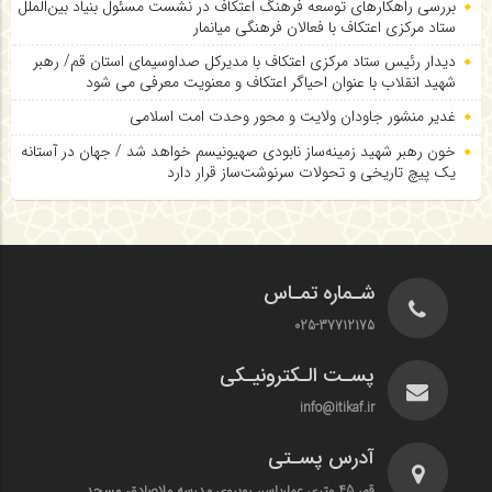
بررسی راهکارهای توسعه فرهنگ اعتکاف در نشست مسئول بنیاد بین‌الملل
ستاد مرکزی اعتکاف با فعالان فرهنگی میانمار
دیدار رئیس ستاد مرکزی اعتکاف با مدیرکل صداوسیمای استان قم/ رهبر
شهید انقلاب با عنوان احیاگر اعتکاف و معنویت معرفی می شود
غدیر منشور جاودان ولایت و محور وحدت امت اسلامی
خون رهبر شهید زمینه‌ساز نابودی صهیونیسم خواهد شد / جهان در آستانه
یک پیچ تاریخی و تحولات سرنوشت‌ساز قرار دارد
شـماره تمـاس
025-37712175
پسـت الـکترونیـکی
info@itikaf.ir
آدرس پسـتی
قم، 45 متری عماریاسر، روبروی مدرسه ملاصادق، مسجد