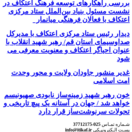
بررسی راهکارهای توسعه فرهنگ اعتکاف در
نشست مسئول بنیاد بین‌الملل ستاد مرکزی
اعتکاف با فعالان فرهنگی میانمار
دیدار رئیس ستاد مرکزی اعتکاف با مدیرکل
صداوسیمای استان قم/ رهبر شهید انقلاب با
عنوان احیاگر اعتکاف و معنویت معرفی می
شود
غدیر منشور جاودان ولایت و محور وحدت
امت اسلامی
خون رهبر شهید زمینه‌ساز نابودی صهیونیسم
خواهد شد / جهان در آستانه یک پیچ تاریخی و
تحولات سرنوشت‌ساز قرار دارد
شـماره تمـاس
025-37712175
پسـت الـکترونیـکی
info@itikaf.ir