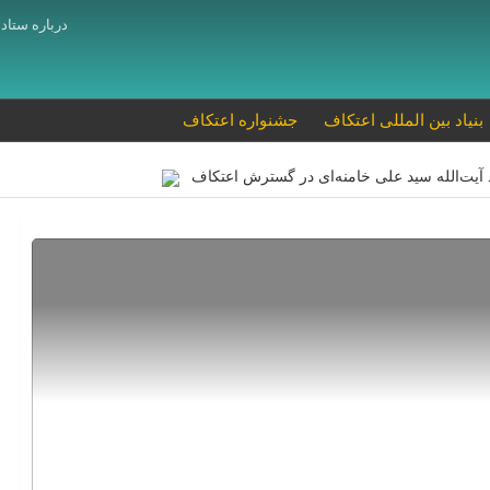
درباره ستاد
بنیاد بین المللی اعتکاف
جشنواره اعتکاف
د آیت‌الله سید علی خامنه‌ای در گسترش اعتکاف
امنه‌ای به یک جریان عظیم اجتماعی و میلیونی تبدیل شد
 رهبر شهید انقلاب در شکوفایی اعتکاف
اعتکاف به برکت هدایت‌های رهب
حیاگر اعتکاف امام شهید آیت‌الله سید علی خامنه‌ای(مدظله العالی) در گست
تکاف، معنویت را در جامعه گسترش داد
سخنان حجت‌الاسلام تکیه‌ای در آ
مراسم بزرگداشت قائد شهید امت