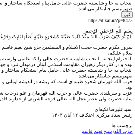
انتخاب به جا و شایسته حضرت عالی حامل پیام استحکام ساختار و ان
صهیونیسم جنایتکار می‌باشد.
کپی
https://itikaf.ir/?p=8473
بِسْمِ اللَّهِ الرَّحْمَٰنِ الرَّحِیمِ
أَلَمْ تَرَ کَیْفَ ضَرَبَ اللَّهُ مَثَلًا کَلِمَهً طَیِّبَهً کَشَجَرَهٍ طَیِّبَهٍ أَصْلُهَا ثَابِتٌ وَفَرْعُهَا فِی ال
سرور مکرم حضرت حجت الاسلام و المسلمین حاج شیخ نعیم قاسم دب
سلام علیکم،
با احترام اینجانب انتخاب شایسته حضرت عالی را که عالمی وارسته 
بوده و در کنار دیگر رهبران مقاومت اسلامی لبنان درمیدان نبرد و جه
انتخاب به جا و شایسته حضرت عالی حامل پیام استحکام ساختار و 
صهیونیسم جنایتکار می‌باشد.
حزب الله قهرمان شجره طیبه‌ای است که ریشه در اندیشه ایمانی و 
بود.
عزت و سربلندی حضرت عالی و حزب الله قهرمان و علو درجات شهی
سایه حضرت ولی عصر عجل الله تعالی فرجه الشریف از خداوند قادر 
سیدعلیرضا تکیه‌ای
رئیس ستاد مرکزی اعتکاف ۱۲ آبان ۱۴۰۳
برچسب ها
حزب الله
/
شیخ نعیم قاسم