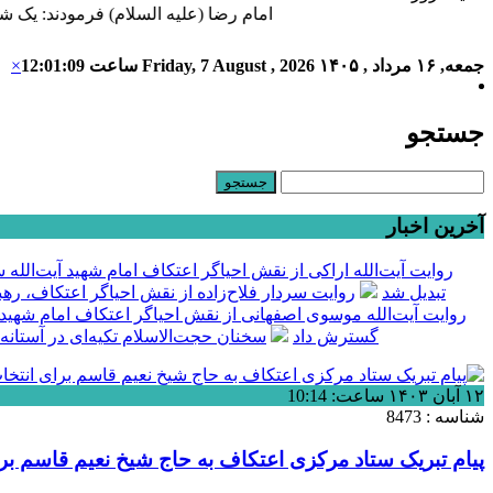
امام رضا (علیه السلام) فرمودند: یک شب 
جمعه, ۱۶ مرداد , ۱۴۰۵
Friday, 7 August , 2026
ساعت
12:01:10
×
جستجو
آخرین اخبار
روایت آیت‌الله اراکی از نقش احیاگر اعتکاف امام شهید آیت‌الل
تبدیل شد
روایت سردار فلاح‌زاده از نقش احیاگر اعتکاف، ره
روایت آیت‌الله موسوی اصفهانی از نقش احیاگر اعتکاف امام شهید
گسترش داد
سخنان حجت‌الاسلام تکیه‌ای در آستانه
۱۲ آبان ۱۴۰۳ ساعت: 10:14
شناسه : 8473
پیام تبریک ستاد مرکزی اعتکاف به حاج شیخ نعیم قاسم برا