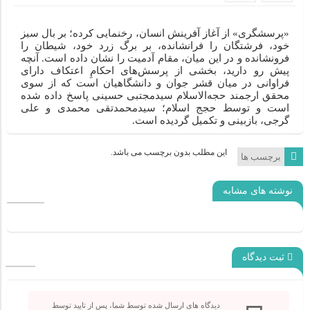
شهید آیت‌الله سید علی خامنه‌ای(مدظله العالی) در گسترش
اعتکاف
«پرسش‏گری» از آغاز آفرینش انسان، رخ‏نمایی کرده؛ بر بال سبز
خود، فرشتگان را فرانشانده، بر برگ زرد خود، شیطان را
فرونشانده و در این میان، مقام آدمیت را نشان داده است. آنچه
امام شهید آیت‌الله خامنه‌ای با احیای سنت اعتکاف، معنویت را در
پیش رو دارید، بخشی از پرسش‌‏های احکامِ اعتکاف دارای
جامعه گسترش داد
فراوانی در میان قشر جوان و دانشگاهیان است که از سوی
محقق ارجمند حجه‌‏الاسلام سیدمجتبی حسینی پاسخ داده شده
است و توسط حجج اسلام؛ سیدمحمدتقی محمدی و علی
سخنان حجت‌الاسلام تکیه‌ای در آستانه برگزاری مراسم تشییع
گرجی، بازبینی و تکمیل گردیده است.
پیکر مطهر رهبر شهید انقلاب در قم
این مطلب بدون برچسب می باشد.
برچسب ها
دعوت ستاد مرکزی اعتکاف به حضور در مراسم بزرگداشت قائد
شهید امت
نوشته های مشابه
ثبت دیدگاه
دیدگاه های ارسال شده توسط شما، پس از تایید توسط