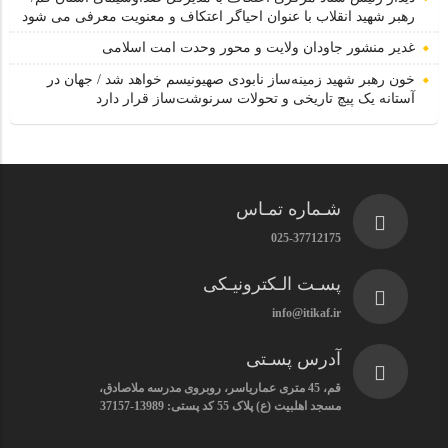
رهبر شهید انقلاب با عنوان احیاگر اعتکاف و معنویت معرفی می شود
غدیر منشور جاودان ولایت و محور وحدت امت اسلامی
خون رهبر شهید زمینه‌ساز نابودی صهیونیسم خواهد شد / جهان در
آستانه یک پیچ تاریخی و تحولات سرنوشت‌ساز قرار دارد
شـماره تمـاس
025-37712175
پسـت الـکترونیـکی
info@itikaf.ir
آدرس پسـتی
قم، 45 متری عماریاسر، روبروی مدرسه ملاصادق،
مسجد اهلبیت (ع) پلاک 55 کد پستی: 13989-37157