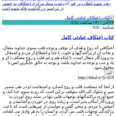
رهبر شهید انقلاب در قم
دعوت ستاد مرکزی اعتکاف به حضور
در مراسم بزرگداشت قائد شهید امت
۲۳ آذر ۱۴۰۰ ساعت: 9:52
شناسه : 818
کتاب اعتکاف عبادتی کامل
اعتکافی که روح و هدف آن توقف و توجه قلب بسوی خداوند متعال،
و نجات آن از پراکندگیها و خلوت با خدا و انقطاع از مردم و اشتغال
به پروردگار متعال است، تا اینکه هم و غم قلب و روح معتکف ذکر و
یاد و حب و توجه به خداوند باشد، و توجه به خالق جایگزین انس با
مخلوق شود.
کپی
https://itikaf.ir/?p=818
از آنجا که مصلحت قلب و روح انسان، و استقامت او در طی مسیر
سیر و سلوک الی الله متوقف بر این است که رو به سوی خدا کند، و
جمع آوری پراکندگیهای توجهات قلبی تنها در سایه روی آوردن به
پروردگار امکان پذیر است، و زیاده روی در خوردن و آشامیدن و
آمیختن با مردم، و سخن گفتن و خوابیدن از چیزهایی است که باعث
پراکندگی توجهات قلبی می گردد، و انسان را به هر وادی می کشاند،