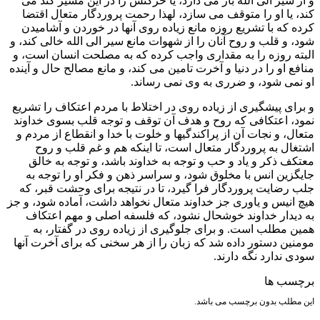
و از سیر الی الله باز می دارد، یا حرکتش را در این مسیر کند می
کند، یا او را متوقف می سازد، لهذا رحمت پروردگار متعال اقتضا
کرده که با تشریع روزه مانع زیاده روی آنها در خوردن و آشامیدن
شود، و قلب و روح آنان را از شهوات مانع سیر الی الله خالی کند، و
البته روزه را به مقداری واجب کرده که به مصلحت انسان است، و
منافع او را در دنیا و آخرت تامین می کند، و مانع مصالح حال و آینده
او نمی شود، و ضرری به وی نمی رساند.
و برای پیشگیری از زیاده روی در اختلاط با مردم اعتکاف را تشریع
نمود، اعتکافی که روح و هدف آن توقف و توجه قلب بسوی خداوند
متعال، و نجات آن از پراکندگیها و خلوت با خدا و انقطاع از مردم و
اشتغال به پروردگار متعال است، تا اینکه هم و غم قلب و روح
معتکف ذکر و یاد و حب و توجه به خداوند باشد، و توجه به خالق
جایگزین انس با مخلوق شود، و سراسر ذهن و فکر او را توجه به
جلب رضایت پروردگار فرا گیرد، تا در نتیجه برای وحشت قبر، که
هیچ انیس و یاوری جز خداوند متعال نخواهد داشت، آماده شود، و جز
به دیدار خداوند خوشحال نشود، که فلسفه اصلی و مهم اعتکاف
همین مطلب است. و برای جلوگیری از زیاده روی در گفتار، به
مومنین دستور داده شد که زبان را از هر سخنی که برای آخرت آنها
سودی ندارد نگه دارند.
برچسب ها
این مطلب بدون برچسب می باشد.