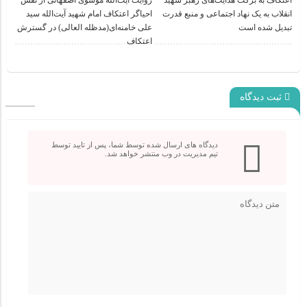
اعتکاف به برکت هدایت‌های رهبر شهید
روایت آیت‌الله موسوی اصفهانی از نقش
انقلاب به یک نهاد اجتماعی و منبع قدرت
احیاگر اعتکاف امام شهید آیت‌الله سید
تبدیل شده است
علی خامنه‌ای(مدظله العالی) در گسترش
اعتکاف
ثبت دیدگاه
دیدگاه های ارسال شده توسط شما، پس از تایید توسط
تیم مدیریت در وب منتشر خواهد شد.