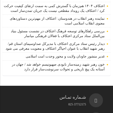
اعتکاف ۱۴۰۴ هم‌زمان با گسترش کمی به سمت ارتقای کیفیت حرکت
کرد / اعتکاف یک رویداد مقطعی نیست یک جریان تمدن‌ساز است
نماینده رهبر انقلاب در هندوستان: اعتکاف از مهم‌ترین دستاوردهای
معنوی انقلاب اسلامی است
بررسی راهکارهای توسعه فرهنگ اعتکاف در نشست مسئول بنیاد
بین‌الملل ستاد مرکزی اعتکاف با فعالان فرهنگی میانمار
دیدار رئیس ستاد مرکزی اعتکاف با مدیرکل صداوسیمای استان قم/
رهبر شهید انقلاب با عنوان احیاگر اعتکاف و معنویت معرفی می شود
غدیر منشور جاودان ولایت و محور وحدت امت اسلامی
خون رهبر شهید زمینه‌ساز نابودی صهیونیسم خواهد شد / جهان در
آستانه یک پیچ تاریخی و تحولات سرنوشت‌ساز قرار دارد
شـماره تمـاس
025-37712175