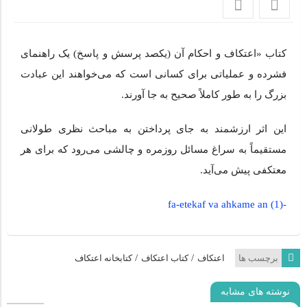
شهید آیت‌الله سید علی خامنه‌ای(مدظله العالی) در گسترش
اعتکاف
کتاب «اعتکاف و احکام آن (یکصد پرسش و پاسخ) یک راهنمای
امام شهید آیت‌الله خامنه‌ای با احیای سنت اعتکاف، معنویت را در
جامعه گسترش داد
فشرده و عملیاتی برای کسانی است که می‌خواهند این عبادت
بزرگ را به طور کاملاً صحیح به جا آورند.
سخنان حجت‌الاسلام تکیه‌ای در آستانه برگزاری مراسم تشییع
پیکر مطهر رهبر شهید انقلاب در قم
این اثر ارزشمند به جای پرداختن به مباحث نظری طولانی
مستقیماً به سراغ مسائل روزمره و چالشی می‌رود که برای هر
دعوت ستاد مرکزی اعتکاف به حضور در مراسم بزرگداشت قائد
معتکفی پیش می‌آید.
شهید امت
-fa-etekaf va ahkame an (1)
/
/
برچسب ها
اعتکاف
کتاب اعتکاف
کتابخانه اعتکاف
نوشته های مشابه