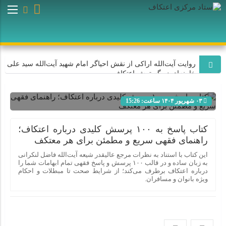
امام رضا (علیه السل
روایت آیت‌الله اراکی از نقش احیاگر امام شهید آیت‌الله سید علی
خامنه‌ای در گسترش اعتکاف
۰۳ شهریور ۱۴۰۴ ساعت: 15:26
اعتکاف با هدایت امام شهید آیت‌الله سید علی خامنه‌ای به یک
جریان عظیم اجتماعی و میلیونی تبدیل شد
شناسه : 11614
کتاب پاسخ به ۱۰۰ پرسش کلیدی درباره اعتکاف؛
راهنمای فقهی سریع و مطمئن برای هر معتکف
روایت سردار فلاح‌زاده از نقش احیاگر اعتکاف، رهبر شهید انقلاب
در شکوفایی اعتکاف
این کتاب با استناد به نظرات مرجع عالیقدر شیعه آیت‌الله فاضل لنکرانی
به زبان ساده و در قالب ۱۰۰ پرسش و پاسخ فقهی تمام ابهامات شما را
درباره اعتکاف برطرف می‌کند؛ از شرایط صحت تا مبطلات و احکام
ویژه بانوان و مسافران.
اعتکاف به برکت هدایت‌های رهبر شهید انقلاب به یک نهاد اجتماعی
و منبع قدرت تبدیل شده است
روایت آیت‌الله موسوی اصفهانی از نقش احیاگر اعتکاف امام