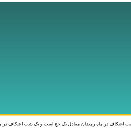
ب اعتکاف در ماه رمضان معادل یک حج است و یک شب اعتکاف در مسجد 