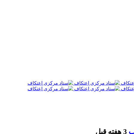
ب
3 هفته قبل