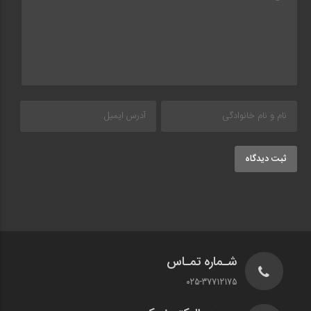
ثبت دیدگاه
شـماره تمـاس
025-37712175