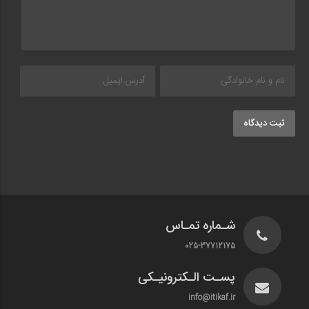
ثبت دیدگاه
شـماره تمـاس
025-37712175
پسـت الـکترونیـکی
info@itikaf.ir