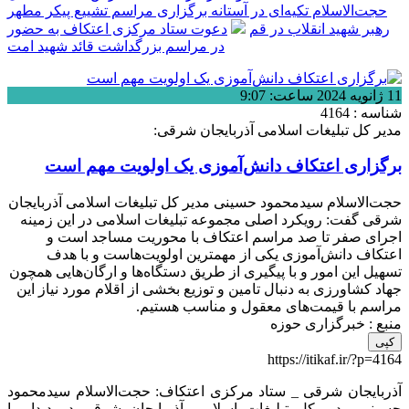
حجت‌الاسلام تکیه‌ای در آستانه برگزاری مراسم تشییع پیکر مطهر
رهبر شهید انقلاب در قم
دعوت ستاد مرکزی اعتکاف به حضور
در مراسم بزرگداشت قائد شهید امت
11 ژانویه 2024 ساعت: 9:07
شناسه : 4164
مدیر کل تبلیغات اسلامی آذربایجان شرقی:
برگزاری اعتکاف دانش‌آموزی یک اولویت مهم است
حجت‌الاسلام سیدمحمود حسینی مدیر کل تبلیغات اسلامی آذربایجان
شرقی گفت: رویکرد اصلی مجموعه تبلیغات اسلامی در این زمینه
اجرای صفر تا صد مراسم اعتکاف با محوریت مساجد است و
اعتکاف دانش‌آموزی یکی از مهمترین اولویت‌هاست و با هدف
تسهیل این امور و با پیگیری از طریق دستگاه‌ها و ارگان‌هایی همچون
جهاد کشاورزی به دنبال تامین و توزیع بخشی از اقلام مورد نیاز این
مراسم با قیمت‌های معقول و مناسب هستیم.
منبع : خبرگزاری حوزه
کپی
https://itikaf.ir/?p=4164
آذربایجان شرقی _ ستاد مرکزی اعتکاف: حجت‌الاسلام سیدمحمود
حسینی مدیر کل تبلیغات اسلامی آذربایجان شرقی در دیدار با