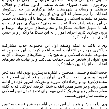
روحانیون، اعضای شورای هیئات مذهبی، کانون مداحان و فعالان
فرهنگی و رسانه‌ای شهرستان جلفا برگزاری هر چه باشکوه‌تر
انتخابات را زمینه‌ساز اعتلای بیش از پیش نظام دانسته و گفت؛
مجموعه تبلیغات اسلامی و تشکل‌های مرتبط با آن وظیفه‌ای خطیر
در این زمینه دارند که البته این به معنی تصدی‌گری امور نیست و
باید با تسهیل فعالیت تشکل‌ها و مجموعه‌های مردم نهاد مرتبط و
برون سپاری کارها اجرای امور را به این تشکل‌ها واگذار و بر حسن
اجرای آنها نظارت کرد.
وی با تاکید به اینکه وظیفه اول این مجموعه جذب مشارکت
حداکثری مردم در انتخابات است، اعلام کرد: در این خصوص نه
مجموعه تبلیغات اسلامی و نه هیچ یک از تشکل‌های مرتبط با آن به
هیچ عنوان از شخص خاصی حمایت نمی‌کنند و در نهایت شاخص‌های
انتخاب اصلح را تبیین خواهند کرد.
حجت‌الاسلام حسینی همچنین با اشاره به پیش‌رو بودن ایام دهه فجر
افزود: پیروزی انقلاب اسلامی ایران در واقع احیای اسلام ناب
محمدی(ص) بود و رخدادهای سوریه و تحولات امروز غزه در ادامه
همین روند و در بستر همین انقلاب شکل گرفته، تحولاتی که به گفته
مقام معظم رهبری هر یک گامی مهم برای تحقق تمدن نوین اسلامی
و مقدمه ساز ظهور هستند.
وی ادامه داد: بر همین اساس باید در ایام دهه فجر نسبت به تبیین
دستاوردها و توفیقات نظام جمهوری اسلامی ایران در عرصه‌ها و