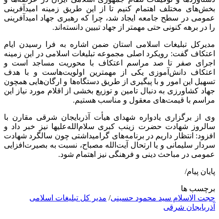
بخش‌های مختلف اهتمام کنیم تا از این طریق زمینه امیدآفرینی
عمومی در سطح جامعه ایجاد شد، چرا که رهبری جهاد امیدآفرینی
را در برهه کنونی حتی مهمتر از جهاد تبیین دانسته‌اند.
مدیرکل تبلیغات اسلامی استان ضمن اشاره به فرا رسیدن ایام
اعتکاف گفت: رویکرد اصلی مجموعه تبلیغات اسلامی در این زمینه
اجرای صفر تا صد مراسم اعتکاف با محوریت مساجد است و
اعتکاف دانش‌آموزی یکی از مهمترین اولویت‌هاست و با هدف
تسهیل این امور و با پیگیری از طریق دستگاه‌ها و ارگان‌هایی همچون
جهاد کشاورزی به دنبال تامین و توزیع بخشی از اقلام مورد نیاز این
مراسم با قیمت‌های معقول و مناسب هستیم.
وی از برگزاری یادواره شهدای هیأت آذربایجان شرقی مقارن با
سالروز شهادت حضرت زینب کبری سلام‌الله‌علیها نیز خبر داد و
افزود: انتظار داریم در برنامه‌های گرامیداشتی چون سالگرد شهادت
سردار سلیمانی و یا ارتحال آیت‌الله مصباح، نسبت به بصیرت‌افزایی
عمومی در مباحث دینی و فرهنگی نیز اهتمام شود.
پایان پیام/
برچسب ها
حجت الاسلام سید محمود حسینی
/
مدیر کل تبلیغات اسلامی
آذربایجان شرقی