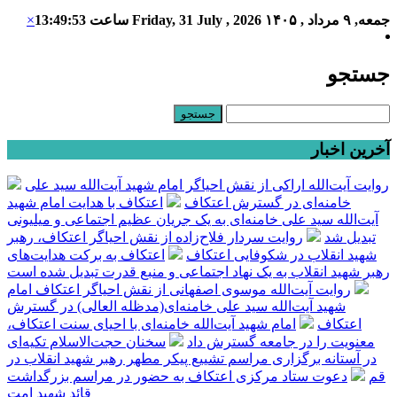
جمعه, ۹ مرداد , ۱۴۰۵
Friday, 31 July , 2026
ساعت
13:49:53
×
جستجو
آخرین اخبار
روایت آیت‌الله اراکی از نقش احیاگر امام شهید آیت‌الله سید علی
خامنه‌ای در گسترش اعتکاف
اعتکاف با هدایت امام شهید
آیت‌الله سید علی خامنه‌ای به یک جریان عظیم اجتماعی و میلیونی
تبدیل شد
روایت سردار فلاح‌زاده از نقش احیاگر اعتکاف، رهبر
شهید انقلاب در شکوفایی اعتکاف
اعتکاف به برکت هدایت‌های
رهبر شهید انقلاب به یک نهاد اجتماعی و منبع قدرت تبدیل شده است
روایت آیت‌الله موسوی اصفهانی از نقش احیاگر اعتکاف امام
شهید آیت‌الله سید علی خامنه‌ای(مدظله العالی) در گسترش
اعتکاف
امام شهید آیت‌الله خامنه‌ای با احیای سنت اعتکاف،
معنویت را در جامعه گسترش داد
سخنان حجت‌الاسلام تکیه‌ای
در آستانه برگزاری مراسم تشییع پیکر مطهر رهبر شهید انقلاب در
قم
دعوت ستاد مرکزی اعتکاف به حضور در مراسم بزرگداشت
قائد شهید امت