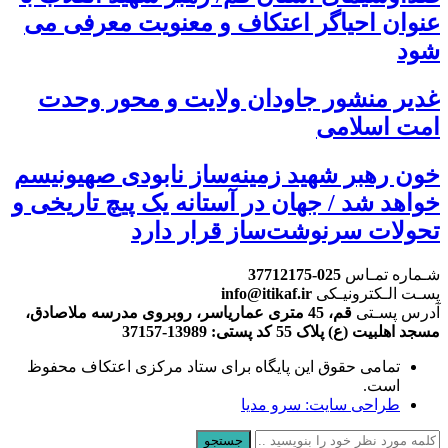
عنوان احیاگر اعتکاف و معنویت معرفی می
شود
غدیر منشور جاودان ولایت و محور وحدت
امت اسلامی
خون رهبر شهید زمینه‌ساز نابودی صهیونیسم
خواهد شد / جهان در آستانه یک پیچ تاریخی و
تحولات سرنوشت‌ساز قرار دارد
شـماره تمـاس
025-37712175
پسـت الـکترونیـکی
info@itikaf.ir
آدرس پسـتی
قم، 45 متری عماریاسر، روبروی مدرسه ملاصادق،
مسجد اهلبیت (ع) پلاک 55 کد پستی: 13989-37157
تمامی حقوق این پایگاه برای ستاد مرکزی اعتکاف محفوظ
است.
طراحی سایت: سرو مدیا
جستجو