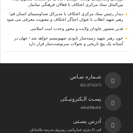
بین‌الملل ستاد مرکزی اعتکاف با فعالان فرهنگی میانمار
دیدار رئیس ستاد مرکزی اعتکاف با مدیرکل صداوسیمای استان قم/
رهبر شهید انقلاب با عنوان احیاگر اعتکاف و معنویت معرفی می شود
غدیر منشور جاودان ولایت و محور وحدت امت اسلامی
خون رهبر شهید زمینه‌ساز نابودی صهیونیسم خواهد شد / جهان در
آستانه یک پیچ تاریخی و تحولات سرنوشت‌ساز قرار دارد
شـماره تمـاس
025-37712175
پسـت الـکترونیـکی
info@itikaf.ir
آدرس پسـتی
قم، 45 متری عماریاسر، روبروی مدرسه ملاصادق،