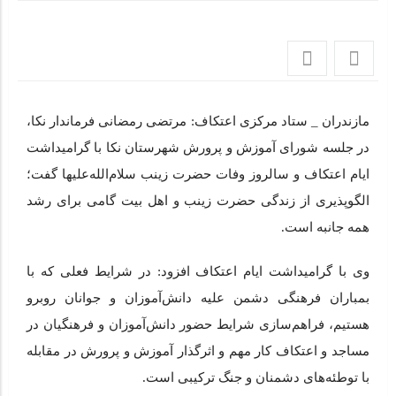
شهید آیت‌الله سید علی خامنه‌ای(مدظله العالی) در گسترش
اعتکاف
امام شهید آیت‌الله خامنه‌ای با احیای سنت اعتکاف، معنویت را در
جامعه گسترش داد
مازندران _ ستاد مرکزی اعتکاف: مرتضی رمضانی فرماندار نکا،
سخنان حجت‌الاسلام تکیه‌ای در آستانه برگزاری مراسم تشییع
در جلسه شورای آموزش و پرورش شهرستان نکا با گرامیداشت
پیکر مطهر رهبر شهید انقلاب در قم
ایام اعتکاف و سالروز وفات حضرت زینب سلام‌الله‌علیها گفت؛
الگوپذیری از زندگی حضرت زینب و اهل بیت گامی برای رشد
دعوت ستاد مرکزی اعتکاف به حضور در مراسم بزرگداشت قائد
همه جانبه است.
شهید امت
وی با گرامیداشت ایام اعتکاف افزود: در شرایط فعلی که با
بمباران فرهنگی دشمن علیه دانش‌آموزان و جوانان روبرو
هستیم، فراهم‌سازی شرایط حضور دانش‌آموزان و فرهنگیان در
مساجد و اعتکاف کار مهم و اثرگذار آموزش و پرورش در مقابله
با توطئه‌های دشمنان و جنگ ترکیبی است.