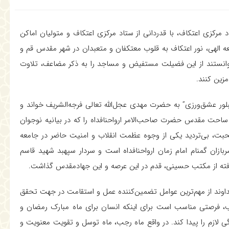
د مرکزی اعتکاف، با قدردانی از ستاد مرکزی اعتکاف و متولیان اماکن
عه الهی، نور اعتکاف به قلوب معتکفان و متعبدان در شهر مقدس قم و
ن توانستند از این فضیلت مستفیض و مساجد را به ذکر مضاعف، تلاوت
مزین کنند.
بلور عشق‌ورزی” به حضرت مهدی عجل‌الله تعالی فرجه‌الشریف خواند و
 ساحت مقدس حضرت صاحب‌الامر ارواحنافداه را که در بیانیه نوجوان
محبت، بی‌تردید یکی از وجوه عظمت انقلاب و امنیت حاضر در جامعه
بازان گمنام امام زمان ارواحنافداه است و سردار سپهبد شهید قاسم
گرفته از مکتب حسینی، قدم در این عرصه و این جهادمقدس گذاشت.
داوند از مهم‌ترین عوامل تضمین‌کننده عمل و استقامت در جهت تحقق
جب، فرصتی مناسب است برای اینکه انسان برای ماه مبارک رمضان و
دگی لازم را پیدا کند. در واقع ماه رجب، ماه توسل و تقویت معنویت و