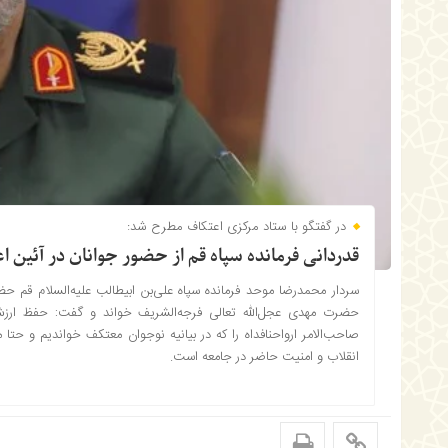
در گفتگو با ستاد مرکزی اعتکاف مطرح شد:
قدردانی فرمانده سپاه قم از حضور جوانان در آئین ا
سردار محمدرضا موحد فرمانده سپاه علی‌بن ابیطالب علیه‌السلام قم حضو
حضرت مهدی عجل‌الله تعالی فرجه‌الشریف خواند و گفت: حفظ ارز
صاحب‌الامر ارواحنافداه را که در بیانیه نوجوان معتکف خواندیم و حتا
انقلاب و امنیت حاضر در جامعه است‌.