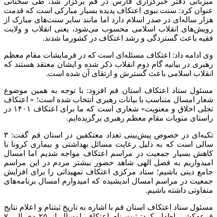
میزبانی دفتر خبرگزاری فارس در قم برگزار شد، طی سخنانی
عنوان کرد: سنت نبوی اعتکاف پدیده بسیار مبارکی است که قدمت
هزار ساله‌‌ای در صدر اسلام دارد اما مانند سایر سنت‌های مبارک از
رویش‌های انقلاب اسلامی محسوب می‌شود، یعنی انقلاب و ولایت
فقیه باعث گستردگی و رشد اعتکاف در کشورما شدند.
وی ادامه داد: اعتکاف مسئله‌ای است که در فرمایشات مقام معظم
رهبری در بیانیه گام دوم انقلاب ذکر شده و ایشان معتقد هستند که
انقلاب اسلامی باعث گسترش و ارتقای آن شده است.
مسئول ستاد اعتکاف استان قم افزود: با توجه به همین موضوع
شعار امسال متناسب با بیانات رهبری انتخاب شده است؛ « اعتکاف
تجلی اخلاق و معنویت» شعاری است که ما برای اعتکاف ۱۴۰۱ در
راستای منویات مقام معظم رهبری برگزیده‌ایم.
تکیه‌ای در خصوص پیش‌بینی تعداد معتکفین در استان قم گفت: ۳
سالی است که به دلیل رعایت مسائل بهداشتی و بیماری کرونا با
کاهش بسیار جمعیت در مراسم اعتکاف مواجه شدیم اما امسال
امیدواریم به فضل الهی شاهد حضور بیشتر مردم در این مراسم
جامع دینی باشیم؛ ستاد مرکزی اعتکاف تمهیداتی را برای افزایش
جمعیت در مراسم امسال اندیشیده که امیدوارم امسال برنامه‌های
متفاوتی داشته باشیم.
مسئول ستاد اعتکاف استان قم با اشاره به تاریخ ثبتنام و اعلام نتایج
قرعه‌کشی اظهار کرد: ثبت نام اعتکاف امسال از ۲۵ دی الی ۷