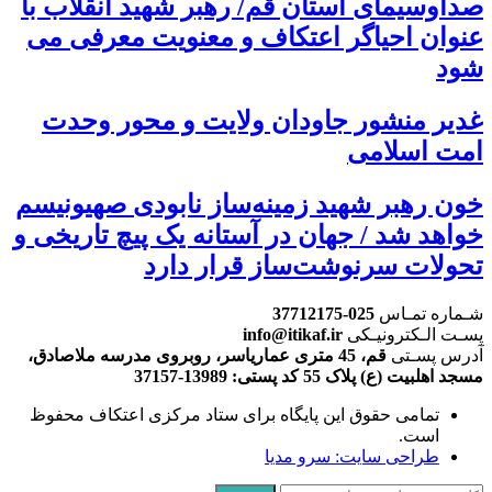
صداوسیمای استان قم/ رهبر شهید انقلاب با
عنوان احیاگر اعتکاف و معنویت معرفی می
شود
غدیر منشور جاودان ولایت و محور وحدت
امت اسلامی
خون رهبر شهید زمینه‌ساز نابودی صهیونیسم
خواهد شد / جهان در آستانه یک پیچ تاریخی و
تحولات سرنوشت‌ساز قرار دارد
شـماره تمـاس
025-37712175
پسـت الـکترونیـکی
info@itikaf.ir
آدرس پسـتی
قم، 45 متری عماریاسر، روبروی مدرسه ملاصادق،
مسجد اهلبیت (ع) پلاک 55 کد پستی: 13989-37157
تمامی حقوق این پایگاه برای ستاد مرکزی اعتکاف محفوظ
است.
طراحی سایت: سرو مدیا