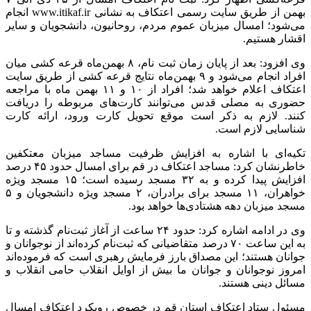
بهمن از طریق سایت رسمی اعتکاف به نشانی www.itikaf.ir انجام
می‌شود؛ امسال میزبان عموم مردم، روحانیون، دانشجویان و سایر
اقشار هستیم.
وی افزود: بعد از پایان زمان ثبت نام، ۸ بهمن‌ماه قرعه کشی میان
افراد انجام می‌شود و ۹ بهمن‌ماه نتایج قرعه کشی از طریق سایت
اعتکاف اعلام خواهد شد؛ افراد از ۱۰ و ۱۱ بهمن ماه با مراجعه
حضوری به مصلی قدس می‌توانند کارت‌های مربوطه را دریافت
کنند. لازم به ذکر است موقع تحویل کارت ورود، ارائه کارت
شناسایی لازم است.
تکیه‌ای با اشاره به افزایش ظرفیت مساجد میزبان معتکفین
خاطرنشان کرد: مساجد اعتکاف در قم برای امسال حدود ۴۵ درصد
افزایش پیدا کرده و به ۳۲ مسجد رسیده است؛ ۱۵ مسجد ویژه
خواهران، ۱۱ مسجد برای برادران، ۲ مسجد ویژه دانشجویان و ۵
مسجد میزبان دهه هشتادی‌ها خواهد بود.
وی در ادامه اشاره کرد: حدود ۲۴ ساعت از آغاز ثبت‌نام گذشته و تا
به این ساعت ۷۰ درصد متقاضیانی که ثبت‌نام کرده‌اند از نوجوانان و
جوانان هستند؛ این مصداق بارز فرمایش رهبری است که فرموده‌اند
امروز نوجوانان و جوانان ما بیش از اوایل انقلاب حامی انقلاب و
مسائل دینی هستند.
مسئول ستاد اعتکاف استان قم در خصوص رویکرد اعتکاف امسال