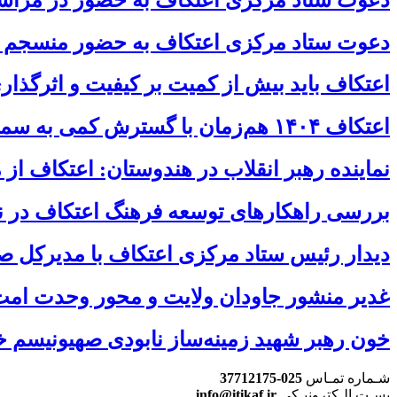
دعوت ستاد مرکزی اعتکاف به حضور منسجم و 
اعتکاف باید بیش از کمیت بر کیفیت و اثرگذا
اعتکاف ۱۴۰۴ هم‌زمان با گسترش کمی به سمت ارتقای کیفیت حرکت کرد / اعتکاف یک رویداد مقطعی نیست یک جریان تمدن‌ساز است
نماینده رهبر انقلاب در هندوستان: اعتکاف ا
بررسی راهکارهای توسعه فرهنگ اعتکاف در نش
دیدار رئیس ستاد مرکزی اعتکاف با مدیرکل صد
غدیر منشور جاودان ولایت و محور وحدت امت
خون رهبر شهید زمینه‌ساز نابودی صهیونیسم خ
شـماره تمـاس
025-37712175
پسـت الـکترونیـکی
info@itikaf.ir