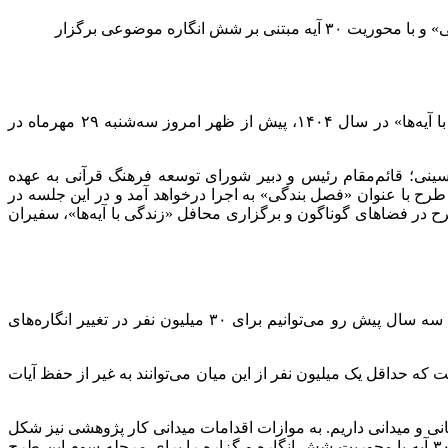
رئیس سازمان دارالقرآن‌ الکریم گفت: مرحله سوم طرح ملی «زندگی با آیه‌ها» ویژه ماه رجب، شعبان و رمضان ۱۴۰۴ با عنوان «فصل بندگی» و با محوریت ۳۰ آیه مبتنی بر شش انگاره موضوعی برگزار
به گزارش ستاد مرکزی اعتکاف، نشست هم‌اندیشی و هم‌افزایی دستگاه‌های حکومتی و مجموعه‌های قرآن پیرامون نهضت ملی «زندگی با آیه‌ها» در سال ۱۴۰۴، پیش از ظهر امروز سه‌شنبه ۲۹ مهرماه در
سینی؛ قائم‌مقام رئیس و دبیر شورای توسعه فرهنگ قرآنی به عهده
ح با عنوان «فصل بندگی» به اجرا درخواهد آمد و در این جلسه در
 در فضاهای گوناگون و برگزاری محافل «زندگی با آیه‌ها»، سفیران
وی گفت: تجربه قریب به دو سال اجرای این طرح نشان داد که قادر هستیم ۵۰ میلیون نفر را به عنوان جامعه هدف پوشش دهیم و طی سه‌ سال پیش رو می‌توانیم برای ۳۰ میلیون نفر در تغییر انگاره‌های
جرای زندگی با آیه‌ها بر آن تأکید داریم، انس، فهم و حفظ ۲۰۰ آیه مورد نظر از سوی ۳۰ میلیون نفر است که حداقل یک‌ میلیون نفر از این میان می‌توانند به غیر از حفظ آیات
نی و میدانی داریم. به موازات اقدامات میدانی کار پژوهشی نیز شکل
گرفته است و گنجینه‌ای را در این راستا گردآوری کرده‌ایم و با توجه به تجربه جنگ ۱۲ روزه با نظر آیت‌الله عابدینی مجموعه‌ای متشکل از ۳۰ آیه با محوریت شش انگاره و گزاره را برای مرحله سوم این طرح