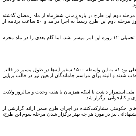
د.
ی مرحله دوم این طرح در بازه زمانی شش‌ماه از ماه رمضان گذشته
تاکنون پرداخت و گفت: اولین اقدام به شکل سراسری برگزاری اختتامیه مرحله نخست این طرح در بیرجند بود که درست فردای آن روز مرحله دوم این طرح رسماً به اجرا درآمد و ۵۰ ساعت برنامه از
وی ادامه داد: در ادامه پیگیر اجرای این طرح در مسیر راهپیمایی جشن عید غدیر بودیم که با توجه به فضای حاکم در کشور متأثر از جنگ تحمیلی ۱۲ روزه این امر میسر نشد، اما گام بعدی را در ماه محرم
قزل‌ایاغ تصریح کرد: نقطه عطف اجرای مرحله دوم این طرح، اربعین حسینی و در موسم پیاده‌روی زائران حسینی در اعزام به کربلای معلی بود که به این واسطه ۱۵۰۰ سفیر آیه‌ها در طول مسیر در قالب
اربر ویژه در سامانه مجازی اجرای این طرح نیز جذب شدند و البته برای مراسم جاماندگان اربعین نیز در قالب برپایی
ه ملی استمرار داشت تا اینکه همزمان با هفته وحدت و سالروز ولادت
و کتابخوانی برگزار شد.
ه‌های حکومتی مشارکت‌کننده در اجرای طرح ضمن ارائه گزارشی از
یشنهاداتی نیز در مورد هر چه بهتر برگزار شدن مرحله سوم این طرح،