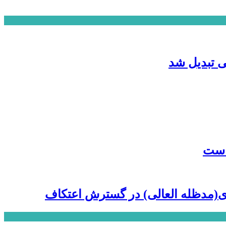
ی تبدیل شد
 است
‌ای(مدظله العالی) در گسترش اعتکاف