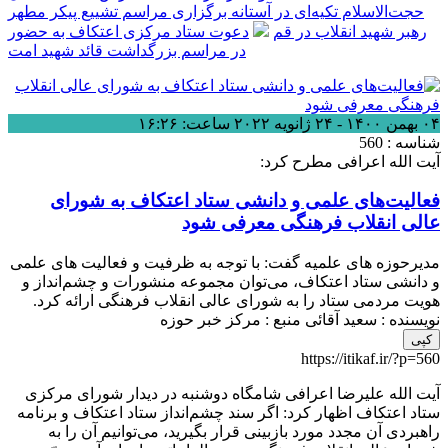
حجت‌الاسلام تکیه‌ای در آستانه برگزاری مراسم تشییع پیکر مطهر
رهبر شهید انقلاب در قم
دعوت ستاد مرکزی اعتکاف به حضور
در مراسم بزرگداشت قائد شهید امت
۰۴ بهمن ۱۴۰۰ - ۲۴ ژانویه ۲۰۲۲ ساعت: ۱۶:۲۶
شناسه : 560
آیت الله اعرافی مطرح کرد:
فعالیت‌های علمی و دانشی ستاد اعتکاف به شورای
عالی انقلاب فرهنگی معرفی شود
مدیرحوزه های علمیه گفت: با توجه به ظرفیت و فعالیت های علمی
و دانشی ستاد اعتکاف، می‌توان مجموعه منشورات و چشم‌انداز و
هویت مردمی ستاد را به شورای عالی انقلاب فرهنگی ارائه کرد.
نویسنده : سعید آقائی
منبع : مرکز خبر حوزه
کپی
https://itikaf.ir/?p=560
آیت الله علیرضا اعرافی شامگاه دوشنبه در دیدار شورای مرکزی
ستاد اعتکاف اظهار کرد: اگر سند چشم‌انداز ستاد اعتکاف و برنامه
راهبردی آن مجدد مورد بازبینی قرار بگیرید، می‌توانیم آن را به