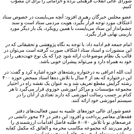
شورای عالی انقلاب فرهنگی برده و الزاماتی را برای آن مصوّب
کنیم.
عضو مجلس خبرگان رهبری افزود: آنچه می‌بایست در خصوص ستاد
اعتکاف مورد توجه قرار بگیرد، هویت مردمی ستاد است و سند
چشم‌انداز این ستاد می‌بایست با همین رویکرد، یک بار دیگر مورد
بازبینی نهایی قرار بگیرد.
امام جمعه قم ادامه داد: با توجه به نگاه پژوهشی و تحقیقاتی که در
این منشورات و اسناد ستاد اعتکاف صورت گرفته است می‌توان در
قالب یک نظام موضوعات ارائه شود چرا که یک نوع جهت‌دهی را در
خود به همراه دارد و می‌تواند پیشران خوبی باشد.
آیت الله اعرافی به درختواره رشته‌های حوزه اشاره کرد و گفت: در
این درختواره که بعد از ۴ سال با تلاش ده‌ها استاد ممحض حوزه ۴۰۰
رشته گرایش مقطع تعریف شد و به عنوان یک نقشه راه در اختیار
مجموعه مؤسسات و مراکز آموزشی حوزوی قرار می‌گیرد تا هر
کدام بر حسب رسالت آموزشی که دارند تعدادی از آنان را در
سیستم آموزشی خود ارائه کنند.
عضو شورای عالی حوزه‌های علمیه به تبیین فعالیت‌های دفتر
فقه‌های معاصر پرداخت و افزود: این دفتر در ۳۶ محور دانشی در
عرصه‌های نو با تلاش ۷۰-۸۰ طلبه فاضل اقدامات ارزشمندی را
رقم می‌زنند که مجموعه مکاسب محرمه و الفائق که مکمل کفایه
می‌باشد، نمونه‌ای از خروجی‌های این مجموعه است.